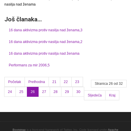
nasilja nad ženama
Još članaka...
16 dana aktivizma protiv nasilja nad ženama,3
16 dana aktivizma protiv nasilja nad ženama,2
16 dana aktivizma protiv nasilja nad ženama
Performans za mir 2006,5
Početak
Prethodna
21
22
23
Stranica 26 od 32
24
25
26
27
28
29
30
Sljedeća
Kraj
Bootstrap
is a front-end framework of Twitter, Inc. Code licensed under
Apache