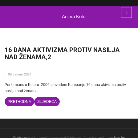
Anima Kotor
16 DANA AKTIVIZMA PROTIV NASILJA
NAD ŽENAMA,2
09 Januar 2014
Performans u Kotoru 2006 povodom Kampanje 16.dana akivizma protiv
nasilja nad ženama
PRETHODNA
SLJEDEĆA
Bootstrap
is a front-end framework of Twitter, Inc. Code licensed under
Apache