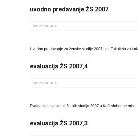
uvodno predavanje ŽS 2007
09 Januar 2014
Uvodno predavanje za ženske studije 2007 . na Fakultetu za tur
evaluacija ŽS 2007,4
09 Januar 2014
Evaluacioni sastanak žnskih studija 2007 u Kući slobodne misli
evaluacija ŽS 2007,3