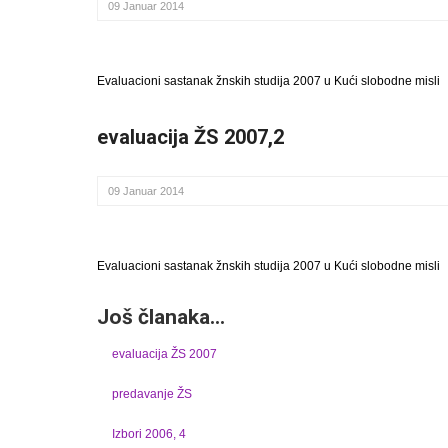
09 Januar 2014
Evaluacioni sastanak žnskih studija 2007 u Kući slobodne misli
evaluacija ŽS 2007,2
09 Januar 2014
Evaluacioni sastanak žnskih studija 2007 u Kući slobodne misli
Još članaka...
evaluacija ŽS 2007
predavanje ŽS
Izbori 2006, 4