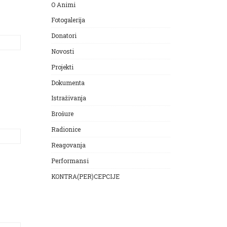
O Animi
Fotogalerija
Donatori
Novosti
Projekti
Dokumenta
Istraživanja
Brošure
Radionice
Reagovanja
Performansi
KONTRA(PER)CEPCIJE