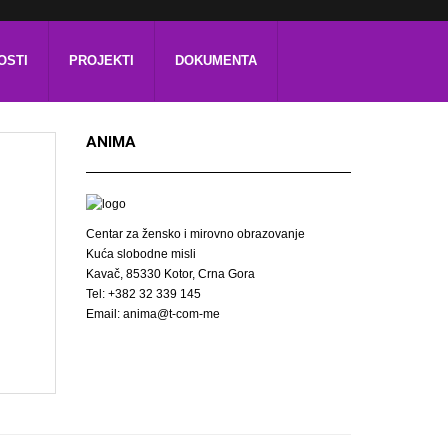
OSTI
PROJEKTI
DOKUMENTA
ANIMA
Centar za žensko i mirovno obrazovanje
Kuća slobodne misli
Kavač, 85330 Kotor, Crna Gora
Tel: +382 32 339 145
Email: anima@t-com-me