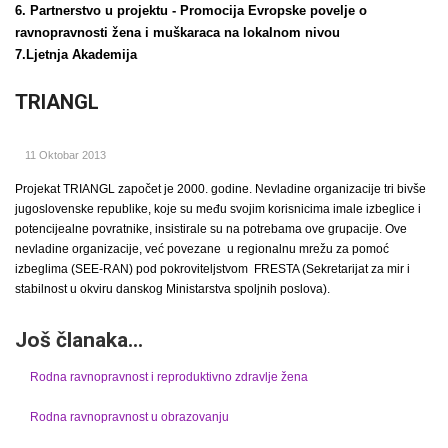
6. Partnerstvo u projektu -
Promocija Evropske povelje o
ravnopravnosti žena i
muškaraca na lokalnom nivou
7.Ljetnja Akademija
TRIANGL
11 Oktobar 2013
Projekat TRIANGL započet je 2000. godine. Nevladine organizacije tri bivše
jugoslovenske republike, koje su među svojim korisnicima imale izbeglice i
potencijealne povratnike, insistirale su na potrebama ove grupacije. Ove
nevladine organizacije, već povezane u regionalnu mrežu za pomoć
izbeglima (SEE-RAN) pod pokroviteljstvom FRESTA (Sekretarijat za mir i
stabilnost u okviru danskog Ministarstva spoljnih poslova).
Još članaka...
Rodna ravnopravnost i reproduktivno zdravlje žena
Rodna ravnopravnost u obrazovanju