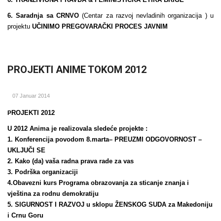
6. Saradnja sa CRNVO
(Centar za razvoj nevladinih organizacija ) u
projektu
UČINIMO PREGOVARAČKI PROCES JAVNIM
PROJEKTI ANIME TOKOM 2012
07 Januar 2014
ROJEKTI 2012
P
U 2012 Anima je realizovala slede
će projekte :
1. Konferencija povodom 8.marta– PREUZMI ODGOVORNOST –
UKLJUČI SE
2. Kako (da) vaša radna prava rade za vas
3. Podrška organizaciji
4.Obavezni kurs Programa obrazovanja za sticanje znanja i
vještina za rodnu demokratiju
5. SIGURNOST I RAZVOJ u sklopu ŽE
NSK
OG SUDA za Makedoniju
i Crnu Goru