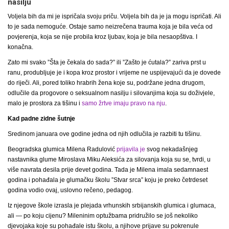
nasilju
Voljela bih da mi je ispričala svoju priču. Voljela bih da je ja mogu ispričati. Ali
to je sada nemoguće. Ostaje samo neizrečena trauma koja je bila veća od
povjerenja, koja se nije probila kroz ljubav, koja je bila nesaopštiva. I
konačna.
Zato mi svako ”Šta je čekala do sada?” ili ”Zašto je ćutala?” zariva prst u
ranu, produbljuje je i kopa kroz prostor i vrijeme ne uspijevajući da je dovede
do riječi. Ali, pored toliko hrabrih žena koje su, podržane jedna drugom,
odlučile da progovore o seksualnom nasilju i silovanjima koja su doživjele,
malo je prostora za tišinu i
samo žrtve imaju pravo na nju
.
Kad padne zidne šutnje
Sredinom januara ove godine jedna od njih odlučila je razbiti tu tišinu.
Beogradska glumica Milena Radulović
prijavila je
svog nekadašnjeg
nastavnika glume Miroslava Miku Aleksića za silovanja koja su se, tvrdi, u
više navrata desila prije devet godina. Tada je Milena imala sedamnaest
godina i pohađala je glumačku školu ”Stvar srca” koju je preko četrdeset
godina vodio ovaj, uslovno rečeno, pedagog.
Iz njegove škole izrasla je plejada vrhunskih srbijanskih glumica i glumaca,
ali — po koju cijenu? Mileninim optužbama pridružilo se još nekoliko
djevojaka koje su pohađale istu školu, a njihove prijave su pokrenule