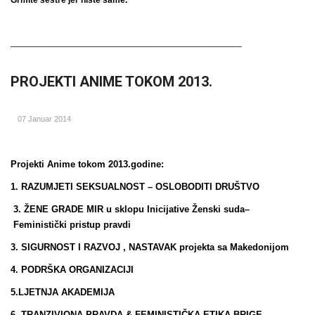
Grmite sestre jer niste same.
_______________________________________________
PROJEKTI ANIME TOKOM 2013.
07 Januar 2014
Projekti Anime tokom 2013.godine:
1. RAZUMJETI SEKSUALNOST – OSLOBODITI DRUŠTVO
3. ŽENE GRADE MIR u sklopu Inicijative Ženski suda–
Feministički pristup pravdi
3. SIGURNOST I RAZVOJ , NASTAVAK projekta sa Makedonijom
4. PODRŠKA ORGANIZACIJI
5.LJETNJA AKADEMIJA
6. TRANZIVIONA PRAVDA & FEMINISTIČKA ETIKA BRIGE