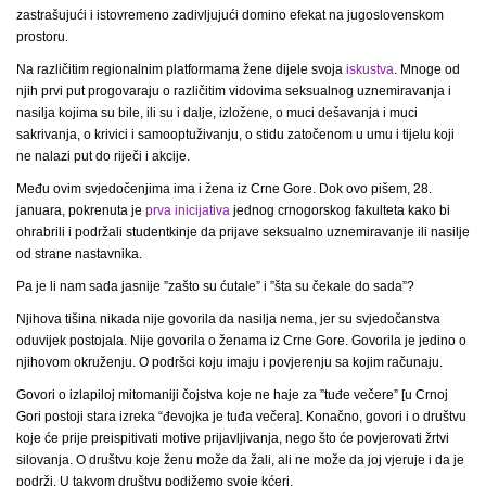
zastrašujući i istovremeno zadivljujući domino efekat na jugoslovenskom
prostoru.
Na različitim regionalnim platformama žene dijele svoja
iskustva
. Mnoge od
njih prvi put progovaraju o različitim vidovima seksualnog uznemiravanja i
nasilja kojima su bile, ili su i dalje, izložene, o muci dešavanja i muci
sakrivanja, o krivici i samooptuživanju, o stidu zatočenom u umu i tijelu koji
ne nalazi put do riječi i akcije.
Među ovim svjedočenjima ima i žena iz Crne Gore. Dok ovo pišem, 28.
januara, pokrenuta je
prva inicijativa
jednog crnogorskog fakulteta kako bi
ohrabrili i podržali studentkinje da prijave seksualno uznemiravanje ili nasilje
od strane nastavnika.
Pa je li nam sada jasnije ”zašto su ćutale” i ”šta su čekale do sada”?
Njihova tišina nikada nije govorila da nasilja nema, jer su svjedočanstva
oduvijek postojala. Nije govorila o ženama iz Crne Gore. Govorila je jedino o
njihovom okruženju. O podršci koju imaju i povjerenju sa kojim računaju.
Govori o izlapiloj mitomaniji čojstva koje ne haje za ”tuđe večere” [u Crnoj
Gori postoji stara izreka “đevojka je tuđa večera]. Konačno, govori i o društvu
koje će prije preispitivati motive prijavljivanja, nego što će povjerovati žrtvi
silovanja. O društvu koje ženu može da žali, ali ne može da joj vjeruje i da je
podrži. U takvom društvu podižemo svoje kćeri.