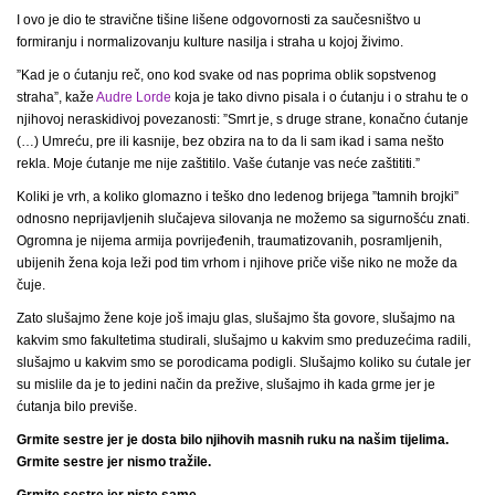
I ovo je dio te stravične tišine lišene odgovornosti za saučesništvo u
formiranju i normalizovanju kulture nasilja i straha u kojoj živimo.
”Kad je o ćutanju reč, ono kod svake od nas poprima oblik sopstvenog
straha”, kaže
Audre Lorde
koja je tako divno pisala i o ćutanju i o strahu te o
njihovoj neraskidivoj povezanosti: ”Smrt je, s druge strane, konačno ćutanje
(…) Umreću, pre ili kasnije, bez obzira na to da li sam ikad i sama nešto
rekla. Moje ćutanje me nije zaštitilo. Vaše ćutanje vas neće zaštititi.”
Koliki je vrh, a koliko glomazno i teško dno ledenog brijega ”tamnih brojki”
odnosno neprijavljenih slučajeva silovanja ne možemo sa sigurnošću znati.
Ogromna je nijema armija povrijeđenih, traumatizovanih, posramljenih,
ubijenih žena koja leži pod tim vrhom i njihove priče više niko ne može da
čuje.
Zato slušajmo žene koje još imaju glas, slušajmo šta govore, slušajmo na
kakvim smo fakultetima studirali, slušajmo u kakvim smo preduzećima radili,
slušajmo u kakvim smo se porodicama podigli. Slušajmo koliko su ćutale jer
su mislile da je to jedini način da prežive, slušajmo ih kada grme jer je
ćutanja bilo previše.
Grmite sestre jer je dosta bilo njihovih masnih ruku na našim tijelima.
Grmite sestre jer nismo tražile.