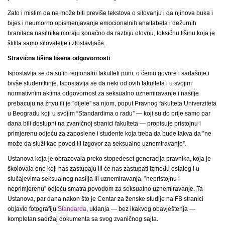
Zato i mislim da ne može biti previše tekstova o silovanju i da njihova buka i
bijes i neumorno opismenjavanje emocionalnih analfabeta i dežurnih
branilaca nasilnika moraju konačno da razbiju olovnu, toksičnu tišinu koja je
štitila samo silovatelje i zlostavljače.
Stravična tišina lišena odgovornosti
Ispostavlja se da su ih regionalni fakulteti puni, o čemu govore i sadašnje i
bivše studentkinje. Ispostavlja se da neki od ovih fakulteta i u svojim
normativnim aktima odgovornost za seksualno uznemiravanje i nasilje
prebacuju na žrtvu ili je ”dijele” sa njom, poput Pravnog fakulteta Univerziteta
u Beogradu koji u svojim “Standardima o radu” — koji su do prije samo par
dana bili dostupni na zvaničnoj stranici fakulteta — propisuje pristojnu i
primjerenu odjeću za zaposlene i studente koja treba da bude takva da ”ne
može da služi kao povod ili izgovor za seksualno uznemiravanje”.
Ustanova koja je obrazovala preko stopedeset generacija pravnika, koja je
školovala one koji nas zastupaju ili će nas zastupati između ostalog i u
slučajevima seksualnog nasilja ili uznemiravanja, ”nepristojnu i
neprimjerenu” odjeću smatra povodom za seksualno uznemiravanje. Ta
Ustanova, par dana nakon što je Centar za ženske studije na FB stranici
objavio fotografiju
Standarda
, uklanja — bez ikakvog obavještenja —
kompletan sadržaj dokumenta sa svog zvaničnog sajta.