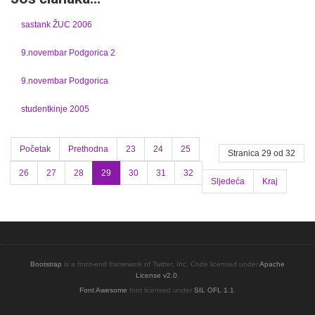
sastank ŽUC 2006
9.novembar Podgorica 2
9.novembar Podgorica
studentkinje 2005
Početak
Prethodna
23
24
25
Stranica 29 od 32
26
27
28
29
30
31
32
Sljedeća
Kraj
Bootstrap
is a front-end framework of Twitter, Inc. Code licensed under
Apache
License v2.0
.
Font Awesome
font licensed under
SIL OFL 1.1
.