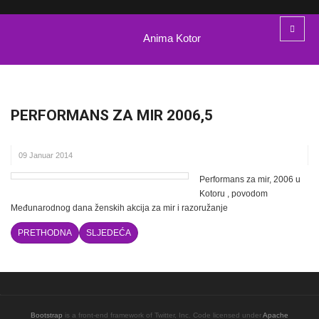
Anima Kotor
PERFORMANS ZA MIR 2006,5
09 Januar 2014
Performans za mir, 2006 u
Kotoru , povodom
Međunarodnog dana ženskih akcija za mir i razoružanje
PRETHODNA
SLJEDEĆA
Bootstrap
is a front-end framework of Twitter, Inc. Code licensed under
Apache