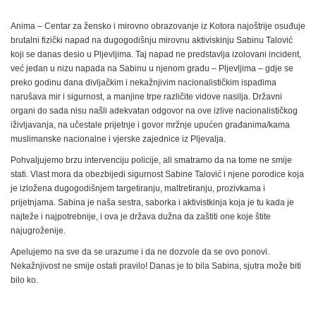
Anima – Centar za žensko i mirovno obrazovanje iz Kotora najoštrije osuđuje
brutalni fizički napad na dugogodišnju mirovnu aktiviskinju Sabinu Talović
koji se danas desio u Pljevljima. Taj napad ne predstavlja izolovani incident,
već jedan u nizu napada na Sabinu u njenom gradu – Pljevljima – gdje se
preko godinu dana divljačkim i nekažnjivim nacionalističkim ispadima
narušava mir i sigurnost, a manjine trpe različite vidove nasilja. Državni
organi do sada nisu našli adekvatan odgovor na ove izlive nacionalističkog
iživljavanja, na učestale prijetnje i govor mržnje upućen građanima/kama
muslimanske nacionalne i vjerske zajednice iz Pljevalja.
Pohvaljujemo brzu intervenciju policije, ali smatramo da na tome ne smije
stati. Vlast mora da obezbijedi sigurnost Sabine Talović i njene porodice koja
je izložena dugogodišnjem targetiranju, maltretiranju, prozivkama i
prijetnjama. Sabina je naša sestra, saborka i aktivistkinja koja je tu kada je
najteže i najpotrebnije, i ova je država dužna da zaštiti one koje štite
najugroženije.
Apelujemo na sve da se urazume i da ne dozvole da se ovo ponovi.
Nekažnjivost ne smije ostati pravilo! Danas je to bila Sabina, sjutra može biti
bilo ko.