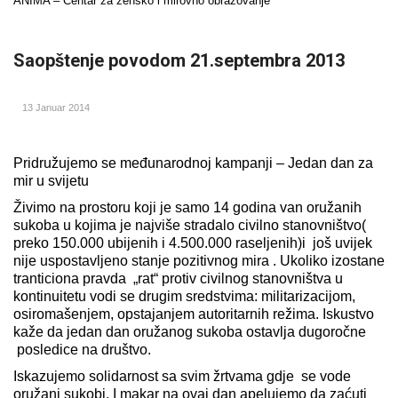
ANIMA – Centar za žensko i mirovno obrazovanje
Saopštenje povodom 21.septembra 2013
13 Januar 2014
Pridružujemo se međunarodnoj kampanji – Jedan dan za
mir u svijetu
Živimo na prostoru koji je samo 14 godina van oružanih
sukoba u kojima je najviše stradalo civilno stanovništvo(
preko 150.000 ubijenih i 4.500.000 raseljenih)i još uvijek
nije uspostavljeno stanje pozitivnog mira . Ukoliko izostane
tranticiona pravda „rat“ protiv civilnog stanovništva u
kontinuitetu vodi se drugim sredstvima: militarizacijom,
osiromašenjem, opstajanjem autoritarnih režima. Iskustvo
kaže da jedan dan oružanog sukoba ostavlja dugoročne
posledice na društvo.
Iskazujemo solidarnost sa svim žrtvama gdje se vode
oružani sukobi. I makar na ovaj dan apelujemo da zaćuti