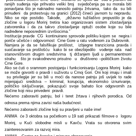
ranijih suđenja nije prihvatio veliki broj svjedočenja pa su morala biti
ponavljana što je naknadno nanosilo patnju žrtvama, tako da su bili
prinuđeni da protestvuju na granici (2012) čineći javnom tu nepravdu.
Niko se nije postidio. Takođe, „državno tužilaštvo propustilo je da
zločine u logoru Morinj tretira kao organizovani sistem zlostavljanja
zatvorenika i da za takvo zlostavljanje optuži osobe koje su bile
nadređene neposrednim izvršiocima.”
Institucije pravde CG kontinuirano sprovode politiku kojom se negira i
poriče učešće i odgovornost Crne Gore u ratu vođenom za Dubrovnik.
Namjera je da se falsifikuje prošlost, izbjegne tranziciona pravda i
suočavanje sa prošlošću kako bi se obezbijedilo vođenje rata nad
stanovništvom drugim sredstvima tj držanjem ljudi u permanentnom
strahu što je svakodnevno prisutno u društveno –političkom životu
Crne Gore.
Ako se ćuti o sramnom postojanju i funkcionisanju Logora Morinj kako
se može govoriti o pravdi i suživotu u Crnoj Gori. Oni koji imaju i imali
su privilegije jer su bili u moći da nanose patnju još uvijek to rade
mijenjajući sredstva – kriminal, korupcija, ekonomsko iznurivanje,
političko isključivanje, pokazujući svoje bahato lice odgovornih za
zločine koji nisu privedeni pravdi.
Nećemo zaboraviti patnju, bol i teret žrtava i njihovih porodica. Od
odnosa prema njima zavisi naša budućnost.
Nećemo zaboraviti zločine koji su pravljeni u naše ime!
ANIMA će 3 oktobra sa početkom u 19 sati prikazati filmove o logoru
Morinj, u Kući slobodne misli u Kavču. Vrata su otvorena svim
zainteresovanim za razvoj mira.