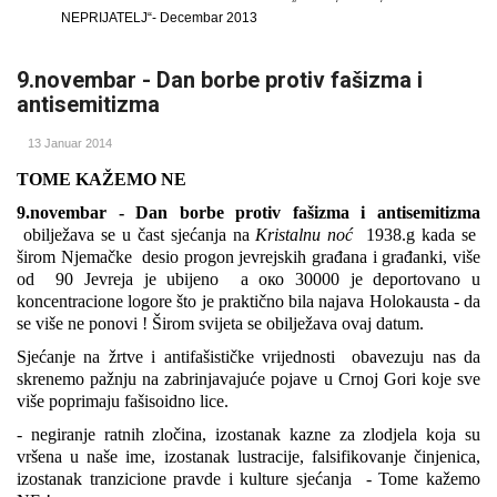
NEPRIJATELJ“-
Decembar 2013
9.novembar - Dan borbe protiv fašizma i
antisemitizma
13 Januar 2014
TOME KAŽEMO NE
9.novembar - Dan borbe protiv fa
šizma i antisemitizma
obilježava se u čast sjećanja na
Kristalnu noć
1938.g kada se
širom Njemačke
desio progon jevrejskih građana i građanki, više
od
90 Јеvrеја је ubijeno а око 30000 је deportovano u
koncentracione logore
što je praktično bila najava Holokausta
-
da
se više ne ponovi ! Širom svijeta se obilježava ovaj datum.
Sjećanje na žrtve i antifašističke vrijednosti obavezuju nas da
skrenemo pažnju na zabrinjavajuće pojave u Crnoj Gori koje sve
više poprimaju fašisoidno lice.
- negiranje ratnih zločina, izostanak kazne za zlodjela koja su
vršena u naše ime, izostanak lustracije, falsifikovanje činjenica,
izostanak tranzicione pravde i kulture sjećanja - Tome kažemo