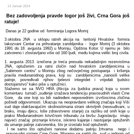
13 Januar 2014
Bez zadovoljenja pravde logor još živi, Crna Gora još
ratuje!
Danas je 22 godine od formiranja Logora Morinj
3.oktobra JNA u sklopu ratnih akcija na teritoriji Hrvatske formira
takozvani Centar za prihvatanje zarobljenika - logor Morinj (3 oktobra
1991 do 18. avgusta 1992) u Morinju, Opština Kotor. U njemu je bilo
zatvoreno i zlostavljano više od 160 ljudi, među kojima veliki broj civila.
1. avgusta 2013. izrečena je treća presuda nekadašnjim rezervistima
JNA, optuženim za ratni zločin nad hrvatskim zarobljenicima u
„Sabirnom centru” u Morinju zbog nečovječnog postupanja i kršenja
pravila međunarodnog prava, koji su zarobljenicima „nanosili velike
patnje, povređivali njihov tjelesni integridet i vrijeđali ljudsko
dostojanstvo” kako piše u optužnici.
Slažemo se sa NVO HRA (Akcija za ljudska prava) koja u svom
komentaru tumači „suđenje izražava tendenciju pravosudnih vlasti Crne
Gore, da one koji su bili nadređeni neposrednim izvršiocima zločina
poštedi odgovornosti. Ukazuju na neopravdano velikog značaja koji Viši
sud daje olakšavajućim okolnostimana strani okrivljnih (neosuđivani, u
braku, imaju djecu, loše zdravstveno stanje) za razliku od onih koje u
praksi Međunarodnom krivičnom tribunalu za bivšu Jugoslaviju imaju
najveći značaj: priznanje krivice, iskreno kajanje i nastojanje optuženih
da umanje patnje zatvorenika, što je izostalo kod optuženih.
I ne samo što optuženi nanose dodatnu patnju žrtvama nego i
pravosudni sistem Crne Gore. Moramo se sjetiti da sud u jednom od