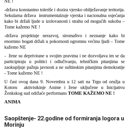
NE !
-država konstantno toleriše i dozira vjersko obilježavanje teritorija.
Sekularna država instrumentalzuje vjerska i nacionalna osjećanja
kako bi držali ljude u izolovanosti i strahu od mogućih sukoba –
Tome kažemo NE !
-država projektuje nerazvoj, siromaštvo i neznanje kako bi
enormno bogati držali u pokornosti ogromnu većinu ljudi – Tome
kažemo NE
- žene su deprivirane u svojim pravima i ne dozvoljava im se da
participiraju u politici i odlučivanju, tehničkim pitanjima se
zaokupljuje pažnja javnosti a ne suštinskim pitanjima demokratije
- Tome kažemo NE !
U čast ovog dana 9. Novembra u 12 sati na Trgu od oružja u
Kotoru aktivistkinje Anime i žene uključene u Inicijativu
Ženkskog sud održaće performans
TOME KAŽEMO NE !
ANIMA
Saopštenje- 22.godine od formiranja logora u
Morinju