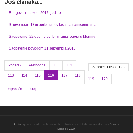
Još članaka...
Reagovanja tokom 2013.godine
9.novembar - Dan borbe protiv fašizma i antisemitizma
Saopštenje- 22.godine od formiranja logora u Morinju
Saopštenje povodom 21.septembra 2013
Početak
Prethodna
111
112
Stranica 116 od 123
113
114
115
116
117
118
119
120
Sljedeća
Kraj
Bootstrap
is a front-end framework of Twitter, Inc. Code licensed under
Apache
License v2.0
.