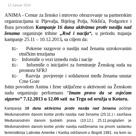
13 Januar 2014
ANIMA - Centar za žensko i mirovno obrazovanje sa partnerskim
organizacijama iz Pljevalja, Bijelog Polja,
Nikšića, Podgorice i
Bara
povodom
Kampanje 16 dana aktivizma protiv nasilja
nad
ženama
organizuje tribine
„Rod i nacija“,
u periodu trajanja
kampanje 25.11 – 10.12.2013
,
sa ciljem da:
-
Pokrene razgovor o nasilju nad ženama uzrokovanim
$1
etničkim tenzijama
-
Informiše o
vezi između roda i nacije
$1
-
I
nformi
še o
inicijativi za formiranje Ženskog suda na
$1
prostoru SFRJ
-
Razvija povjerenje i solidarnost među ženama unutar
$1
Crne Gore
Istim povodom Anima i žene uključene u aktivnosti na Ženskom
sudu organizuju performans “
Imam pravo da se osjećam
sigurno”
7.12.2013 u 12.00 sati na Trgu od oružja u Kotoru.
Kampanja
16 dana aktivizma protiv nasilja nad ženama
počinje
Međunarodnim danom borbe protiv nasilja nad ženama (25.11.) i završava
Međunarodnim danom ljudskih prava (10.12.)
25.11.
proglašen je
Međunarodnim danom borbe protiv nasilja nad
ženama
na prvom sastanku
feministkinja Latinske Amerike i Kariba održanom u Bogoti 1981. na kom su