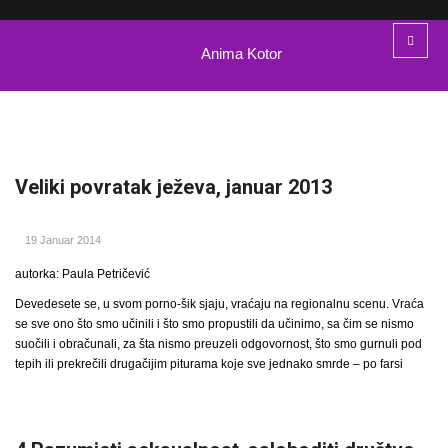
Anima Kotor
Veliki povratak ježeva, januar 2013
19 Januar 2014
autorka: Paula Petričević
Devedesete se, u svom porno-šik sjaju, vraćaju na regionalnu scenu. Vraća
se sve ono što smo učinili i što smo propustili da učinimo, sa čim se nismo
suočili i obračunali, za šta nismo preuzeli odgovornost, što smo gurnuli pod
tepih ili prekrečili drugačijim piturama koje sve jednako smrde – po farsi