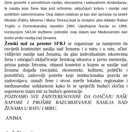
žene govorile o porodičnom nasilju, silovanjima i seksualnom zlostavljanju,
te nasilju koje žene trpe pod režimima, uključujući torturu i nasilje nad
političkim zatvorenicama. Ovaj datum odabran je kao dan sjećanja na sestre
Mirabel (Patriu, Minervu i Mariu Teresu) koje je brutalno ubio diktator Rafael
Trujillo u Dominikanskoj republici 1960. Ujedinjene Nacije su 1999.
rezolucijom 54/134 službeno potvrdile ovaj datum kao Međunarodni dan
borbe protiv nasilja nad ženama.
Ženski sud za prostor SFRJ
se organizuje sa namjerom da
osvijetli kontinuitet nasilja nad ženama i u miru i u ratu, učini
vidljivim nasilje nad ženama, da glas individualnim iskustvima
žena i omogući uključivanje ženskog iskustva u javnu memoriju,
prizna patnju žrtvama, objasni kontekst u kojem se nasilje nad
ženama događa (socijalni, ekonomski, kulturni, politički i
porodični), zadovolji potrebe koje institucionalna pravda ne
zadovoljava, osnaži žene i stvori mreže lokalne, regionalne i
međunarodne solidarnosti kako bi se spriječili budući zločini i
uspostavio trajni mir za buduće generacije.
POZIVAMO SVE ZAINTERESOVANE DA OJAČAJU NAŠE
NAPORE I PROŠIRE RAZUMIJEVANJE NASILJA NAD
ŽENAMA U RATU I MIRU.
ANIMA