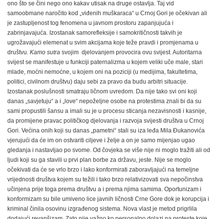
ono što se čini nego ono kakav utisak na druge ostavlja. Taj vid
samoobmane naročito kod „viđenih muškaraca“ u Crnoj Gori je očekivan ali
je zastupljenost tog fenomena u javnom prostoru zapanjujuća i
zabrinjavajuća. Izostanak samorefleksije i samokritičnosti takvih je
ugrožavajući elemenat u svim akcijama koje teže pravdi i promjenama u
društvu.
Kamo sutra
svojim djelovanjem provocira ovu svijest. Autoritarna
svijest se manifestuje u funkciji paternalizma u kojem veliki uče male, stari
mlade, moćni nemoćne, u kojem oni na poziciji (u medijima, fakultetima,
politici, civilnom društvu) daju sebi za pravo da budu arbitri situacije.
Izostanak poslušnosti smatraju ličnom uvredom. Da nije tako svi oni koji
danas „savjetuju“ a i „love“ nepoželjne osobe na protestima znali bi da su
sami propustili šansu a imali su je u procesu sticanja nezavisnosti i kasnije,
da promijene pravac političkog djelovanja i razvoja svijesti društva u Crnoj
Gori. Većina onih koji su danas „pametni“ stali su iza leđa Mila Đukanovića
vjerujući da će im on ostvariti ciljeve i želje a on je samo mijenjao ugao
gledanja i nastavljao po svome. Od čovjeka se više nije ni moglo tražiti ali od
ljudi koji su ga stavili u prvi plan borbe za državu, jeste. Nije se moglo
očekivati da će se vrlo brzo i lako konformirati zaboravljajući na temeljne
vrijednosti društva kojem su težili i tako brzo relativizovati sva nepočinstva
učinjena prije toga prema društvu a i prema njima samima. Oportunizam i
konformizam su bile umiveno lice javnih ličnosti Crne Gore dok je korupcija i
kriminal činila osovinu izgrađenog sistema. Nova vlast je metod prigrlila
dodajući revanšizam. Zato nije važno ko personalno dolazi na proteste koje