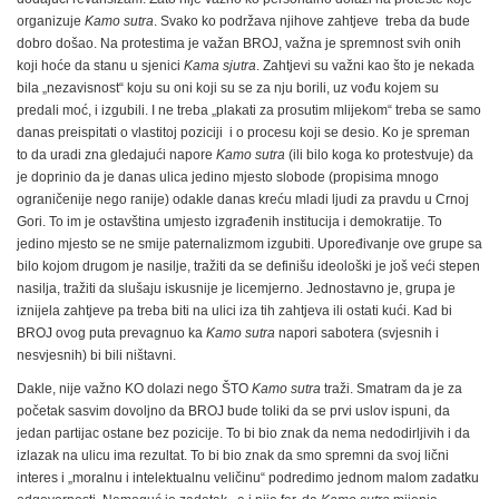
organizuje
Kamo sutra
. Svako ko podržava njihove zahtjeve treba da bude
dobro došao. Na protestima je važan BROJ, važna je spremnost svih onih
koji hoće da stanu u sjenici
Kama sjutra
. Zahtjevi su važni kao što je nekada
bila „nezavisnost“ koju su oni koji su se za nju borili, uz vođu kojem su
predali moć, i izgubili. I ne treba „plakati za prosutim mlijekom“ treba se samo
danas preispitati o vlastitoj poziciji i o procesu koji se desio. Ko je spreman
to da uradi zna gledajući napore
Kamo sutra
(ili bilo koga ko protestvuje) da
je doprinio da je danas ulica jedino mjesto slobode (propisima mnogo
ograničenije nego ranije) odakle danas kreću mladi ljudi za pravdu u Crnoj
Gori. To im je ostavština umjesto izgrađenih institucija i demokratije. To
jedino mjesto se ne smije paternalizmom izgubiti. Upoređivanje ove grupe sa
bilo kojom drugom je nasilje, tražiti da se definišu ideološki je još veći stepen
nasilja, tražiti da slušaju iskusnije je licemjerno. Jednostavno je, grupa je
iznijela zahtjeve pa treba biti na ulici iza tih zahtjeva ili ostati kući. Kad bi
BROJ ovog puta prevagnuo ka
Kamo sutra
napori sabotera (svjesnih i
nesvjesnih) bi bili ništavni.
Dakle, nije važno KO dolazi nego ŠTO
Kamo sutra
traži. Smatram da je za
početak sasvim dovoljno da BROJ bude toliki da se prvi uslov ispuni, da
jedan partijac ostane bez pozicije. To bi bio znak da nema nedodirljivih i da
izlazak na ulicu ima rezultat. To bi bio znak da smo spremni da svoj lični
interes i „moralnu i intelektualnu veličinu“ podredimo jednom malom zadatku