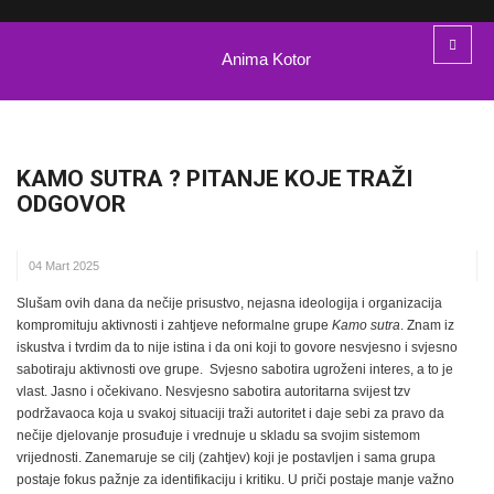
Anima Kotor
KAMO SUTRA ? PITANJE KOJE TRAŽI
ODGOVOR
04 Mart 2025
Slušam ovih dana da nečije prisustvo, nejasna ideologija i organizacija
kompromituju aktivnosti i zahtjeve neformalne grupe
Kamo sutra
. Znam iz
iskustva i tvrdim da to nije istina i da oni koji to govore nesvjesno i svjesno
sabotiraju aktivnosti ove grupe. Svjesno sabotira ugroženi interes, a to je
vlast. Jasno i očekivano. Nesvjesno sabotira autoritarna svijest tzv
podržavaoca koja u svakoj situaciji traži autoritet i daje sebi za pravo da
nečije djelovanje prosuđuje i vrednuje u skladu sa svojim sistemom
vrijednosti. Zanemaruje se cilj (zahtjev) koji je postavljen i sama grupa
postaje fokus pažnje za identifikaciju i kritiku. U priči postaje manje važno