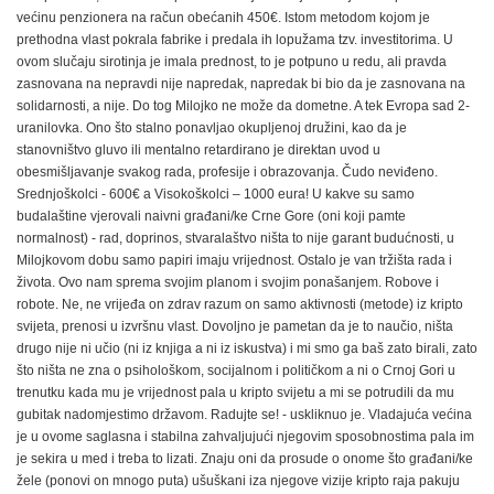
većinu penzionera na račun obećanih 450€. Istom metodom kojom je
prethodna vlast pokrala fabrike i predala ih lopužama tzv. investitorima. U
ovom slučaju sirotinja je imala prednost, to je potpuno u redu, ali pravda
zasnovana na nepravdi nije napredak, napredak bi bio da je zasnovana na
solidarnosti, a nije. Do tog Milojko ne može da dometne. A tek Evropa sad 2-
uranilovka. Ono što stalno ponavljao okupljenoj družini, kao da je
stanovništvo gluvo ili mentalno retardirano je direktan uvod u
obesmišljavanje svakog rada, profesije i obrazovanja. Čudo neviđeno.
Srednjoškolci - 600€ a Visokoškolci – 1000 eura! U kakve su samo
budalaštine vjerovali naivni građani/ke Crne Gore (oni koji pamte
normalnost) - rad, doprinos, stvaralaštvo ništa to nije garant budućnosti, u
Milojkovom dobu samo papiri imaju vrijednost. Ostalo je van tržišta rada i
života. Ovo nam sprema svojim planom i svojim ponašanjem. Robove i
robote. Ne, ne vrijeđa on zdrav razum on samo aktivnosti (metode) iz kripto
svijeta, prenosi u izvršnu vlast. Dovoljno je pametan da je to naučio, ništa
drugo nije ni učio (ni iz knjiga a ni iz iskustva) i mi smo ga baš zato birali, zato
što ništa ne zna o psihološkom, socijalnom i političkom a ni o Crnoj Gori u
trenutku kada mu je vrijednost pala u kripto svijetu a mi se potrudili da mu
gubitak nadomjestimo državom. Radujte se! - uskliknuo je. Vladajuća većina
je u ovome saglasna i stabilna zahvaljujući njegovim sposobnostima pala im
je sekira u med i treba to lizati. Znaju oni da prosude o onome što građani/ke
žele (ponovi on mnogo puta) ušuškani iza njegove vizije kripto raja pakuju