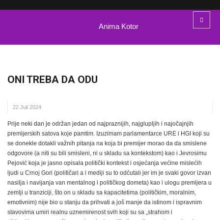
Anima Kotor
ONI TREBA DA ODU
22 Juli 2024
Prije neki dan je održan jedan od najpraznijih, najglupljih i najočajnjih
premijerskih satova koje pamtim. Izuzimam parlamentarce URE i HGI koji su
se donekle dotakli važnih pitanja na koja bi premijer morao da da smislene
odgovore (a niti su bili smisleni, ni u skladu sa kontekstom) kao i Jevrosimu
Pejović koja je jasno opisala politički kontekst i osjećanja većine mislećih
ljudi u Crnoj Gori (političari a i mediji su to odćutali jer im je svaki govor izvan
nasilja i navijanja van mentalnog i političkog dometa) kao i ulogu premijera u
zemlji u tranziciji, što on u skladu sa kapacitetima (političkim, moralnim,
emotivnim) nije bio u stanju da prihvati a još manje da istinom i ispravnim
stavovima umiri realnu uznemirenost svih koji su sa „strahom i