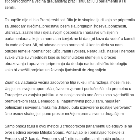
stidom“(ogromna većina građanstva) pratili situuaciju u parlamentu a i u
zemlji.
To uopšte nije ni bio Premijerski sat. Bila je to skupina ljudi koja se pripremila
za „megdan“ riječima, predstavu besmisla, priglupih štoseva, poniznosti,
ulizništva, zaštite lika i djela svojih gospodara i nadasve umišljenih
parlamentaraca kojima normalan čovjek ne bi dao „ni kozu da vode“ a kamoli
da vode državu. Ali, mi odavno nismo normalni. U kontinuitetu su nam
oduzeli temelje normalnosti (učiti, raditi i voljeti). Nerad, laži, nasilje i nemoral
svake vrste su vrijednosti koje su kontinuitetom utemeljili u proces
obrazovanja i upravo se pripremaju da dodaju nacionalističku ideologiju
kako bi završili projekat unižavanja ljudskosti do zlog svijeta.
Znam da vladajuća većina zadovoljno trlja ruke, i ima razloga, može im se.
Uspjeli su svojom upornošću, čvrstom vjerom i poslušnošću da premetnu u
Evropejce za vanjsku publiku, a za nas je ostalo ono čemu smo svjedočili na
premijerskom satu. Demagogija i najprimitivniji populizam, naglašeni
optimizam i usvojena maksima „hiljadu puta izgovoreno postaje vjerovano“
čine osnov strategije i pune prostor mržnjom prema svemu drugačijem.
Šampionsku titulu u ovoj metodi u crnogorskom parlamentu ubjedljivo je na
ovoj sjednici osvojio Milojko Spajić. Ponavljao je i ponavljao floskule iz
Evrope sad 2, kao da Evropom sad 1 nije na najbrutalniji način pokrao