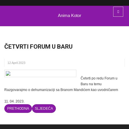
Anima Kotor
ČETVRTI FORUM U BARU
12 April 2023
Četvrti po redu Forum u
Baru na temu
Razgovarajmo o dehumanizaciji sa Branom Mandićem kao uvodničarem
11. 04. 2023.
PRETHODNA
SLJEDEĆA