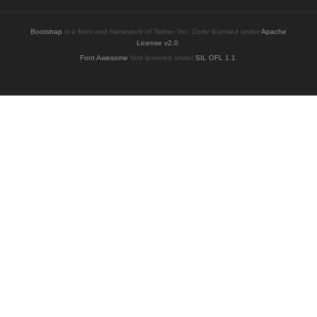
Bootstrap
is a front-end framework of Twitter, Inc. Code licensed under
Apache
License v2.0
.
Font Awesome
font licensed under
SIL OFL 1.1
.